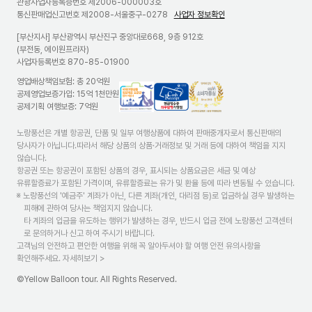
관광사업자등록증번호 제2006-000003호
통신판매업신고번호 제2008-서울중구-0278
사업자 정보확인
[부산지사] 부산광역시 부산진구 중앙대로668, 9층 912호
(부전동, 에이원프라자)
사업자등록번호 870-85-01900
영업배상책임보험: 총 20억원
국
현
고
공제영업보증가입: 15억 1천만원
외
금
객
공제기획 여행보증: 7억원
여
영
센
행
수
터
노랑풍선은 개별 항공권, 단품 및 일부 여행상품에 대하여 판매중개자로서 통신판매의
상
증
>
당사자가 아닙니다.따라서 해당 상품의 상품·거래정보 및 거래 등에 대하여 책임을 지지
품
의
소
않습니다.
정
무
비
항공권 또는 항공권이 포함된 상품의 경우, 표시되는 상품요금은 세금 및 예상
보
발
자
유류할증료가 포함된 가격이며, 유류할증료는 유가 및 환율 등에 따라 변동될 수 있습니다.
제
행
중
※ 노랑풍선의 '예금주' 계좌가 아닌, 다른 계좌(개인, 대리점 등)로 입금하실 경우 발생하는
공
가
심
피해에 관하여 당사는 책임지지 않습니다.
표
맹
경
타 계좌의 입금을 유도하는 행위가 발생하는 경우, 반드시 입금 전에 노랑풍선 고객센터
준
점
영
로 문의하거나 신고 하여 주시기 바랍니다.
안
고객님의 안전하고 편안한 여행을 위해 꼭 알아두셔야 할 여행 안전 유의사항을
참
확인해주세요.
자세히보기 >
여
여
©Yellow Balloon tour. All Rights Reserved.
행
사