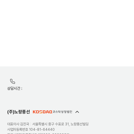
유틸리티
메뉴
노랑풍선
상담시간 :
정보안내
및
약관
(주)노랑풍선
대표이사 김진국
|
서울특별시 중구 수표로 31, 노랑풍선빌딩
사업자등록번호 104-81-64440